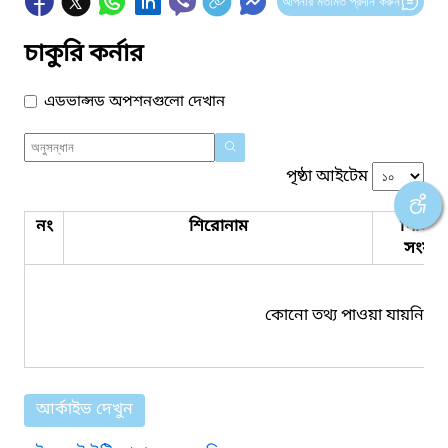
আপনার মতামত প্রদান করুন
চাকুরি কর্নার
এডভান্সড অপশনগুলো দেখান
পৃষ্ঠা আইটেম
নং
শিরোনাম
পিডিএ
সংযুক্ত
কোনো তথ্য পাওয়া যায়নি।
আর্কাইভ দেখুন