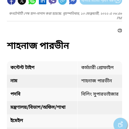
আপনার মতামত প্রদান করুন
কনটেন্টটি শেষ হাল-নাগাদ করা হয়েছে: বৃহস্পতিবার, ১০ ফেব্রুয়ারী, ২০২২ এ ০৬:৫৬
PM
শাহনাজ পারভীন
কন্টেন্ট টাইপ
কর্মচারী প্রোফাইল
নাম
শাহনাজ পারভীন
পদবি
বিলিং সুপারভাইজার
মন্ত্রণালয়/বিভাগ/অফিস/শাখা
ইমেইল