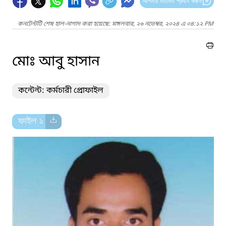
আপনার মতামত প্রদান করুন
কনটেন্টটি শেষ হাল-নাগাদ করা হয়েছে: মঙ্গলবার, ২৬ নভেম্বর, ২০২৪ এ ০৪:১২ PM
মোঃ আবু হাসান
কন্টেন্ট: কর্মচারী প্রোফাইল
ফাইল ১