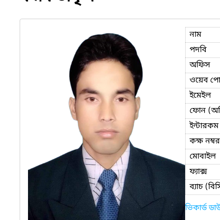
নাম
পদবি
অফিস
ওয়েব পোর
ইমেইল
ফোন (অ
ইন্টারকম
কক্ষ নম্বর
মোবাইল
ফ্যাক্স
ব্যাচ (ব
ভিকার্ড ড