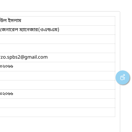
িউল ইসলাম
জেনারেল ম্যানেজার(ওএন্ডএম)
rzo.spbs2
@gmail.com
০২০৬৬
০২০৬৬