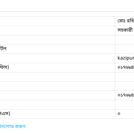
মোঃ রব
সহকারী 
্টল
kazipu
ফিস)
০১৭৬৯৪
০১৭৬৯৪
িসিএস)
০
াউনলোড করুন